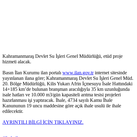
Kahramanmaraş Devlet Su İşleri Genel Müdürlüğü, etüd proje
hizmeti alacak.
Basın İlan Kurumu ilan portalı
www.ilan.gov.tr
internet sitesinde
yayınlanan ilana göre; Kahramanmaraş Devlet Su İşleri Genel Müd.
20. Bölge Müdürlüğü, Kilis Yukarı Afrin İçmesuyu İsale Hattındaki
14+185 km’de bulunan branşman aracılığıyla 35 km uzunluğunda
isale hatları ve 10.000 m3/gün kapasiteli arıtma tesisi projeleri
hazırlanması işi yaptıracak. İhale, 4734 sayılı Kamu İhale
Kanununun 19 uncu maddesine göre açık ihale usulü ile ihale
edilecektir.
AYRINTILI BİLGİ İÇİN TIKLAYINIZ.