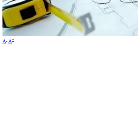
-
+
A
A