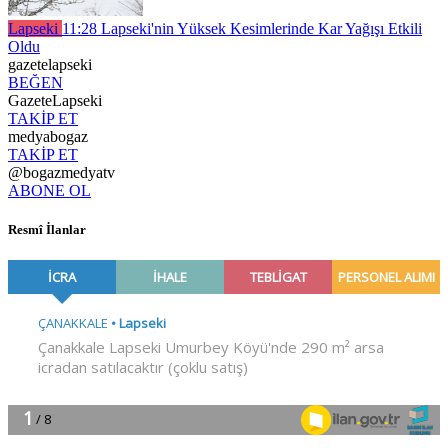
Lapseki
11:28
Lapseki'nin Yüksek Kesimlerinde Kar Yağışı Etkili
Oldu
gazetelapseki
BEĞEN
GazeteLapseki
TAKİP ET
medyabogaz
TAKİP ET
@bogazmedyatv
ABONE OL
Resmî İlanlar