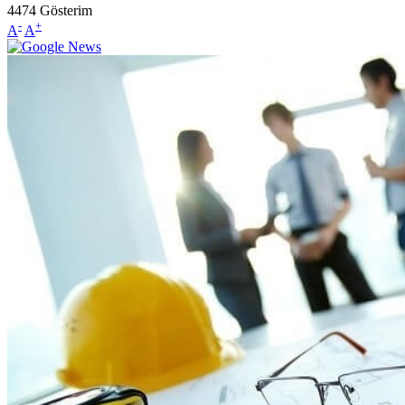
4474
Gösterim
-
+
A
A