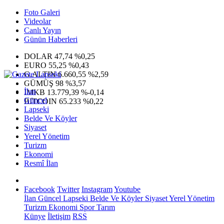
Foto Galeri
Videolar
Canlı Yayın
Günün Haberleri
DOLAR
47,74
%0,25
EURO
55,25
%0,43
G.ALTIN
6.660,55
%2,59
GÜMÜŞ
98
%3,57
İlan
IMKB
13.779,39
%-0,14
Güncel
BITCOIN
65.233
%0,22
Lapseki
Belde Ve Köyler
Siyaset
Yerel Yönetim
Turizm
Ekonomi
Resmî İlan
Facebook
Twitter
Instagram
Youtube
İlan
Güncel
Lapseki
Belde Ve Köyler
Siyaset
Yerel Yönetim
Turizm
Ekonomi
Spor
Tarım
Künye
İletişim
RSS