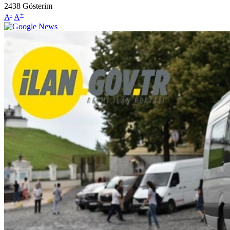
2438
Gösterim
-
+
A
A