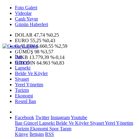
Foto Galeri
Videolar
Canlı Yayın
Günün Haberleri
DOLAR
47,74
%0,25
EURO
55,25
%0,43
G.ALTIN
6.660,55
%2,59
GÜMÜŞ
98
%3,57
İlan
IMKB
13.779,39
%-0,14
Güncel
BITCOIN
64.963
%0,83
Lapseki
Belde Ve Köyler
Siyaset
Yerel Yönetim
Turizm
Ekonomi
Resmî İlan
Facebook
Twitter
Instagram
Youtube
İlan
Güncel
Lapseki
Belde Ve Köyler
Siyaset
Yerel Yönetim
Turizm
Ekonomi
Spor
Tarım
Künye
İletişim
RSS