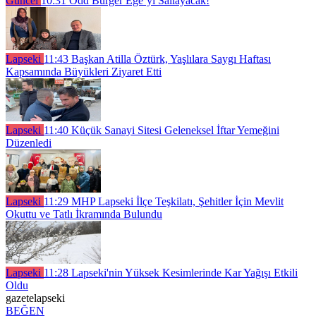
Güncel
10:31
Odd Burger Ege’yi Sallayacak!
Lapseki
11:43
Başkan Atilla Öztürk, Yaşlılara Saygı Haftası
Kapsamında Büyükleri Ziyaret Etti
Lapseki
11:40
Küçük Sanayi Sitesi Geleneksel İftar Yemeğini
Düzenledi
Lapseki
11:29
MHP Lapseki İlçe Teşkilatı, Şehitler İçin Mevlit
Okuttu ve Tatlı İkramında Bulundu
Lapseki
11:28
Lapseki'nin Yüksek Kesimlerinde Kar Yağışı Etkili
Oldu
gazetelapseki
BEĞEN