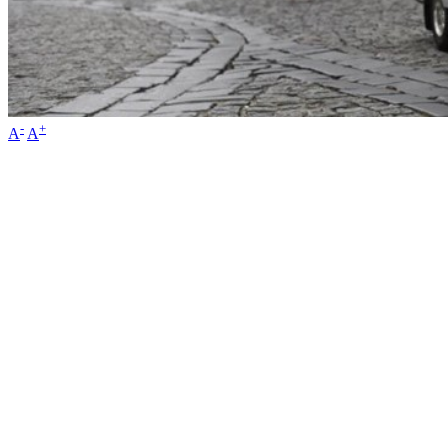
-
+
A
A