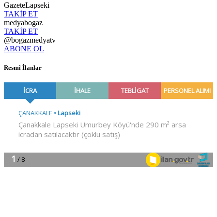
GazeteLapseki
TAKİP ET
medyabogaz
TAKİP ET
@bogazmedyatv
ABONE OL
Resmî İlanlar