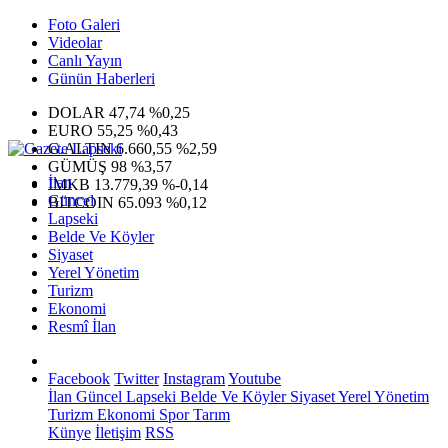
Foto Galeri
Videolar
Canlı Yayın
Günün Haberleri
DOLAR
47,74
%0,25
EURO
55,25
%0,43
G.ALTIN
6.660,55
%2,59
GÜMÜŞ
98
%3,57
İlan
IMKB
13.779,39
%-0,14
Güncel
BITCOIN
65.093
%0,12
Lapseki
Belde Ve Köyler
Siyaset
Yerel Yönetim
Turizm
Ekonomi
Resmî İlan
Facebook
Twitter
Instagram
Youtube
İlan
Güncel
Lapseki
Belde Ve Köyler
Siyaset
Yerel Yönetim
Turizm
Ekonomi
Spor
Tarım
Künye
İletişim
RSS