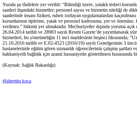
Yazıda şu ifadelere yer verildi: “Bilindiği üzere, yataklı tedavi kurum
saatleri dışındaki hizmetler; personel sayısı ve hizmetin niteliği de d
saatlerinde insanı fiziken, ruhen zorlayan uygulamalardan kaçınılması 
kurumlarının tiplerine, yatak ve personel kadrosuna, yer ve önemine, 
verilmez.” hükmü yer almaktadır. Mecburiyetler dışında yoruma açık de
26.04.2014 tarihli ve 28983 sayılı Resmi Gazete’de yayımlanarak yü
hizmetleri, bu yönetmeliğin 11 inci maddesinin beşinci fıkrasında; “
21.10.2016 tarihli ve E.02-4523 (2016/19) sayılı Genelgesinin 3 üncü 
hastanelerinde eğitim gören uzmanlık öğrencilerinin çalışma şartları 
hakkaniyetli bağlılık için azami hassasiyetin gösterilmesi hususunda bil
(Kaynak: Sağlık Bakanlığı)
#fahrettin koca