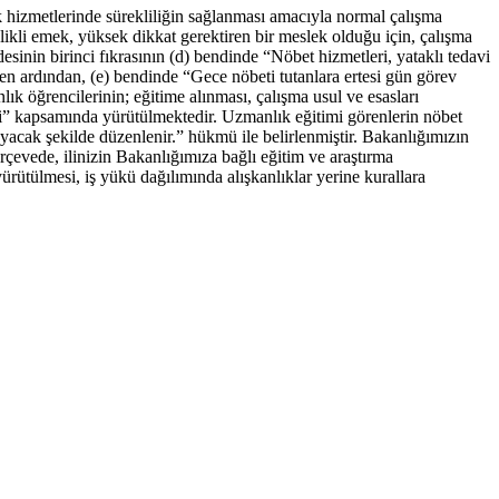
lık hizmetlerinde sürekliliğin sağlanması amacıyla normal çalışma
telikli emek, yüksek dikkat gerektiren bir meslek olduğu için, çalışma
sinin birinci fıkrasının (d) bendinde “Nöbet hizmetleri, yataklı tedavi
en ardından, (e) bendinde “Gece nöbeti tutanlara ertesi gün görev
k öğrencilerinin; eğitime alınması, çalışma usul ve esasları
i” kapsamında yürütülmektedir. Uzmanlık eğitimi görenlerin nöbet
acak şekilde düzenlenir.” hükmü ile belirlenmiştir. Bakanlığımızın
çevede, ilinizin Bakanlığımıza bağlı eğitim ve araştırma
rütülmesi, iş yükü dağılımında alışkanlıklar yerine kurallara