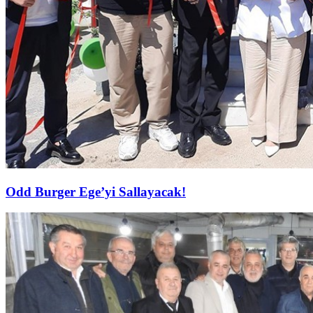
Odd Burger Ege’yi Sallayacak!