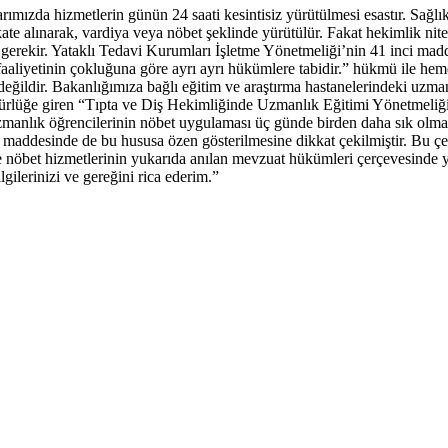
larımızda hizmetlerin günün 24 saati kesintisiz yürütülmesi esastır. Sağ
ikkate alınarak, vardiya veya nöbet şeklinde yürütülür. Fakat hekimlik ni
gerekir. Yataklı Tedavi Kurumları İşletme Yönetmeliği’nin 41 inci madde
faaliyetinin çokluğuna göre ayrı ayrı hükümlere tabidir.” hükmü ile hem
ğildir. Bakanlığımıza bağlı eğitim ve araştırma hastanelerindeki uzmanlı
rürlüğe giren “Tıpta ve Diş Hekimliğinde Uzmanlık Eğitimi Yönetmeliğ
Uzmanlık öğrencilerinin nöbet uygulaması üç günde birden daha sık olmay
maddesinde de bu hususa özen gösterilmesine dikkat çekilmiştir. Bu çer
ve nöbet hizmetlerinin yukarıda anılan mevzuat hükümleri çerçevesinde yü
gilerinizi ve gereğini rica ederim.”