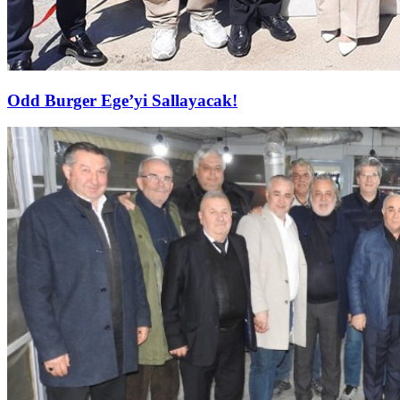
Odd Burger Ege’yi Sallayacak!