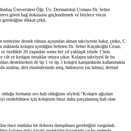
Altınbaş Üniversitesi Öğr. Üy. Dermatoloji Uzmanı Dr. Seher
görevi gören bağ dokusunu güçlendirmek ve böylece vücut
 gerektiğine dikkat çekti.
 sentezine destek olması açısından alınan takviyenin bakır, çinko, C
oğun miktarda kolajen içerdiğini belirten Dr. Seher Küçükoğlu Cesur,
 ve özellikle 20 yaşından sonra her yıl yaklaşık yüzde 1’inin
 cilt ve kırılgan tırnaklar ortaya çıkar. Kolajen takviyesi ile bu
ları desteklerken de tip 1 ve tip 3 kolajen karışımlarını kullanmakta
 azalma, deri elastisitesinde artış, hidrasyon (su tutma), dermal
ili olduğu formatın sıvı hali olduğunu söyledi.“Kolajen ağızdan
 iyi emilebilmesi için kolajenin biraz daha parçalanmış hali olan
adan önce mutlaka bir doktora danışılması gerektiğini vurguladı.
 edilen kolajen daha küçük moleküler boyuttadır ve bu nedenle