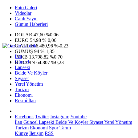
Foto Galeri
Videolar
Canlı Yayın
Günün Haberleri
DOLAR
47,60
%0,06
EURO
54,98
%-0,06
G.ALTIN
6.480,96
%-0,23
GÜMÜŞ
94
%-1,35
İlan
IMKB
13.798,82
%0,70
Güncel
BITCOIN
64.807
%0,23
Lapseki
Belde Ve Köyler
Siyaset
Yerel Yönetim
Turizm
Ekonomi
Resmî İlan
Facebook
Twitter
Instagram
Youtube
İlan
Güncel
Lapseki
Belde Ve Köyler
Siyaset
Yerel Yönetim
Turizm
Ekonomi
Spor
Tarım
Künye
İletişim
RSS