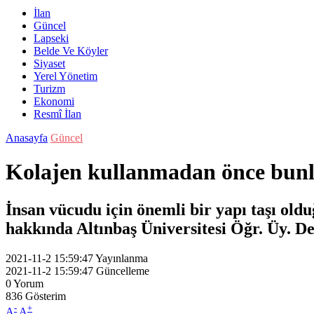
İlan
Güncel
Lapseki
Belde Ve Köyler
Siyaset
Yerel Yönetim
Turizm
Ekonomi
Resmî İlan
Anasayfa
Güncel
Kolajen kullanmadan önce bunl
İnsan vücudu için önemli bir yapı taşı old
hakkında Altınbaş Üniversitesi Öğr. Üy. 
2021-11-2 15:59:47
Yayınlanma
2021-11-2 15:59:47
Güncelleme
0
Yorum
836
Gösterim
-
+
A
A