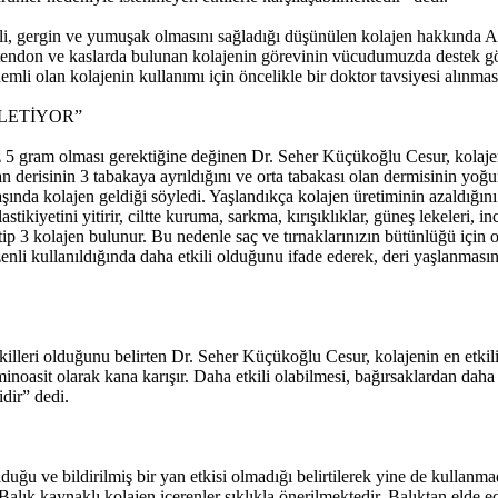
emli, gergin ve yumuşak olmasını sağladığı düşünülen kolajen hakkında 
 tendon ve kaslarda bulunan kolajenin görevinin vücudumuzda destek 
li olan kolajenin kullanımı için öncelikle bir doktor tavsiyesi alınması
FLETİYOR”
z 5 gram olması gerektiğine değinen Dr. Seher Küçükoğlu Cesur, kolajen
İnsan derisinin 3 tabakaya ayrıldığını ve orta tabakası olan dermisinin y
aşında kolajen geldiği söyledi. Yaşlandıkça kolajen üretiminin azaldığını
yetini yitirir, ciltte kuruma, sarkma, kırışıklıklar, güneş lekeleri, ince
ip 3 kolajen bulunur. Bu nedenle saç ve tırnaklarınızın bütünlüğü için on
li kullanıldığında daha etkili olduğunu ifade ederek, deri yaşlanmasında
ı şekilleri olduğunu belirten Dr. Seher Küçükoğlu Cesur, kolajenin en etk
minoasit olarak kana karışır. Daha etkili olabilmesi, bağırsaklardan daha
idir” dedi.
uğu ve bildirilmiş bir yan etkisi olmadığı belirtilerek yine de kullanm
Balık kaynaklı kolajen içerenler sıklıkla önerilmektedir. Balıktan elde