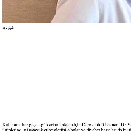
-
+
A
A
Kullanımı her geçen gün artan kolajen için Dermatoloji Uzmanı Dr. Se
ürünlerine, sığır-tavuk etine alerjisi olanlar ve diyabet hastaları da bu