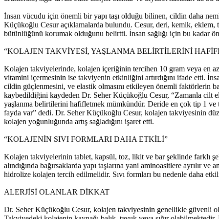
İnsan vücudu için önemli bir yapı taşı olduğu bilinen, cildin daha n
Küçükoğlu Cesur açıklamalarda bulundu. Cesur, deri, kemik, eklem,
bütünlüğünü korumak olduğunu belirtti. İnsan sağlığı için bu kadar önem
“KOLAJEN TAKVİYESİ, YAŞLANMA BELİRTİLERİNİ HAFİ
Kolajen takviyelerinde, kolajen içeriğinin tercihen 10 gram veya en a
vitamini içermesinin ise takviyenin etkinliğini artırdığını ifade etti. 
cildin güçlenmesini, ve elastik olmasını etkileyen önemli faktörlerin b
kaybedildiğini kaydeden Dr. Seher Küçükoğlu Cesur, “Zamanla cilt elastiki
yaşlanma belirtilerini hafifletmek mümkündür. Deride en çok tip 1 ve t
fayda var” dedi. Dr. Seher Küçükoğlu Cesur, kolajen takviyesinin düzen
kolajen yoğunluğunda artış sağladığını işaret etti.
“KOLAJENİN SIVI FORMLARI DAHA ETKİLİ”
Kolajen takviyelerinin tablet, kapsül, toz, likit ve bar şeklinde farkl
alındığında bağırsaklarda yapı taşlarına yani aminoasitlere ayrılır ve a
hidrolize kolajen tercih edilmelidir. Sıvı formları bu nedenle daha etkil
ALERJİSİ OLANLAR DİKKAT
Dr. Seher Küçükoğlu Cesur, kolajen takviyesinin genellikle güvenli old
Takviyedeki kolajenin kaynağı balık, tavuk veya sığır olabilmektedir. 