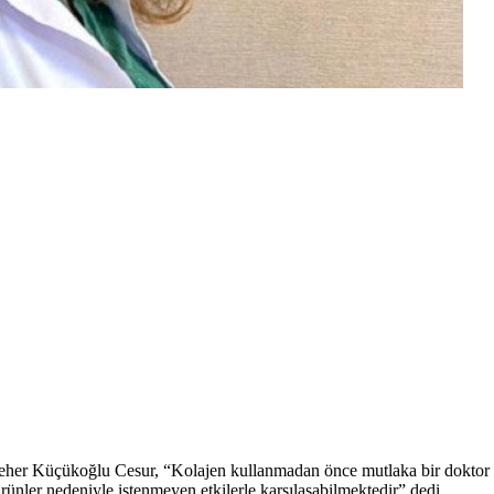
her Küçükoğlu Cesur, “Kolajen kullanmadan önce mutlaka bir doktor tav
 ürünler nedeniyle istenmeyen etkilerle karşılaşabilmektedir” dedi.