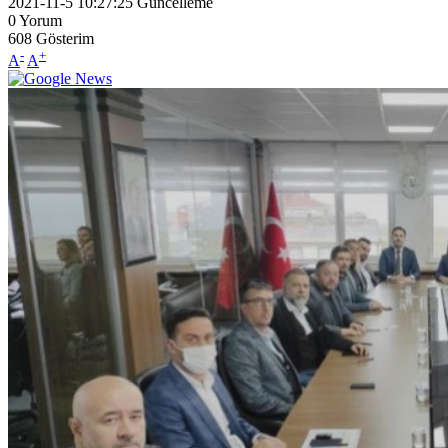
2021-11-5 10:27:25
Güncelleme
0
Yorum
608
Gösterim
-
+
A
A