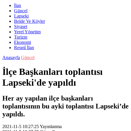
İlan
Güncel
Lapseki
Belde Ve Köyler
Siyaset
Yerel Yönetim
Turizm
Ekonomi
Resmî İlan
Anasayfa
Güncel
İlçe Başkanları toplantısı
Lapseki'de yapıldı
Her ay yapılan ilçe başkanları
toplantısının bu ayki toplantısı Lapseki’de
yapıldı.
2021-11-5 10:27:25
Yayınlanma