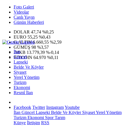
Foto Galeri
Videolar
Canlı Yayın
Günün Haberleri
DOLAR
47,74
%0,25
EURO
55,25
%0,43
G.ALTIN
6.660,55
%2,59
GÜMÜŞ
98
%3,57
İlan
IMKB
13.779,39
%-0,14
Güncel
BITCOIN
64.970
%0,11
Lapseki
Belde Ve Köyler
Siyaset
Yerel Yönetim
Turizm
Ekonomi
Resmî İlan
Facebook
Twitter
Instagram
Youtube
İlan
Güncel
Lapseki
Belde Ve Köyler
Siyaset
Yerel Yönetim
Turizm
Ekonomi
Spor
Tarım
Künye
İletişim
RSS