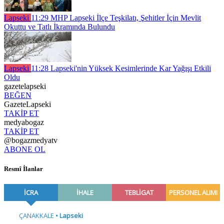
Lapseki
11:29
MHP Lapseki İlçe Teşkilatı, Şehitler İçin Mevlit
Okuttu ve Tatlı İkramında Bulundu
Lapseki
11:28
Lapseki'nin Yüksek Kesimlerinde Kar Yağışı Etkili
Oldu
gazetelapseki
BEĞEN
GazeteLapseki
TAKİP ET
medyabogaz
TAKİP ET
@bogazmedyatv
ABONE OL
Resmî İlanlar