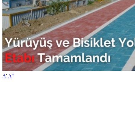
-
+
A
A