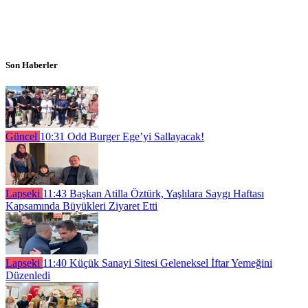
Son Haberler
Güncel
10:31
Odd Burger Ege’yi Sallayacak!
Lapseki
11:43
Başkan Atilla Öztürk, Yaşlılara Saygı Haftası
Kapsamında Büyükleri Ziyaret Etti
Lapseki
11:40
Küçük Sanayi Sitesi Geleneksel İftar Yemeğini
Düzenledi