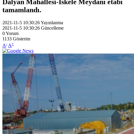
Dalyan Mahallesi-İskele Meydanı etabı
tamamlandı.
2021-11-5 10:30:26
Yayınlanma
2021-11-5 10:30:26
Güncelleme
0
Yorum
1133
Gösterim
-
+
A
A