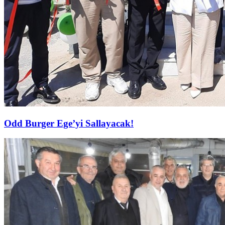
Odd Burger Ege’yi Sallayacak!