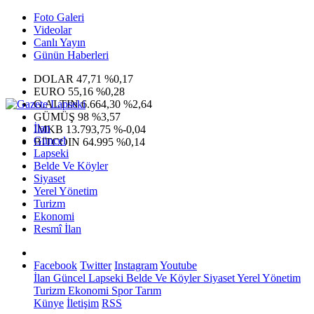
Foto Galeri
Videolar
Canlı Yayın
Günün Haberleri
DOLAR
47,71
%0,17
EURO
55,16
%0,28
G.ALTIN
6.664,30
%2,64
GÜMÜŞ
98
%3,57
İlan
IMKB
13.793,75
%-0,04
Güncel
BITCOIN
64.995
%0,14
Lapseki
Belde Ve Köyler
Siyaset
Yerel Yönetim
Turizm
Ekonomi
Resmî İlan
Facebook
Twitter
Instagram
Youtube
İlan
Güncel
Lapseki
Belde Ve Köyler
Siyaset
Yerel Yönetim
Turizm
Ekonomi
Spor
Tarım
Künye
İletişim
RSS