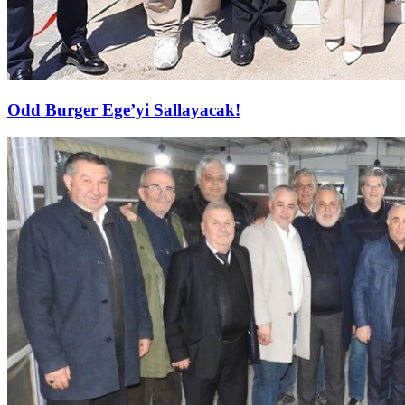
Odd Burger Ege’yi Sallayacak!