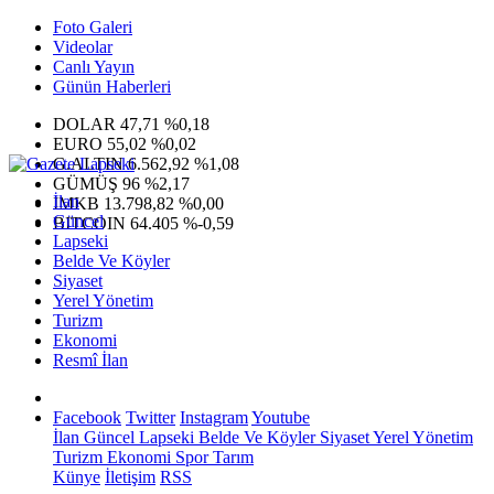
Foto Galeri
Videolar
Canlı Yayın
Günün Haberleri
DOLAR
47,71
%0,18
EURO
55,02
%0,02
G.ALTIN
6.562,92
%1,08
GÜMÜŞ
96
%2,17
İlan
IMKB
13.798,82
%0,00
Güncel
BITCOIN
64.405
%-0,59
Lapseki
Belde Ve Köyler
Siyaset
Yerel Yönetim
Turizm
Ekonomi
Resmî İlan
Facebook
Twitter
Instagram
Youtube
İlan
Güncel
Lapseki
Belde Ve Köyler
Siyaset
Yerel Yönetim
Turizm
Ekonomi
Spor
Tarım
Künye
İletişim
RSS