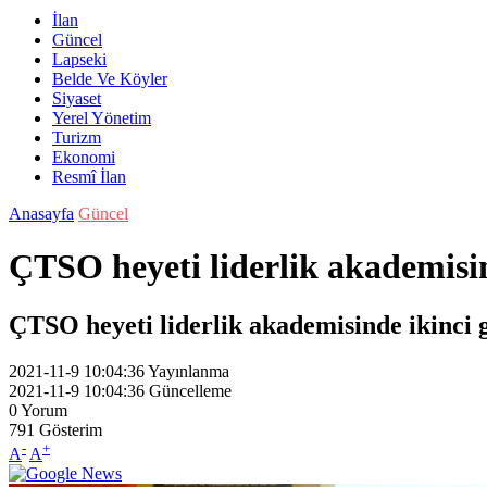
İlan
Güncel
Lapseki
Belde Ve Köyler
Siyaset
Yerel Yönetim
Turizm
Ekonomi
Resmî İlan
Anasayfa
Güncel
ÇTSO heyeti liderlik akademisi
ÇTSO heyeti liderlik akademisinde ikinci 
2021-11-9 10:04:36
Yayınlanma
2021-11-9 10:04:36
Güncelleme
0
Yorum
791
Gösterim
-
+
A
A