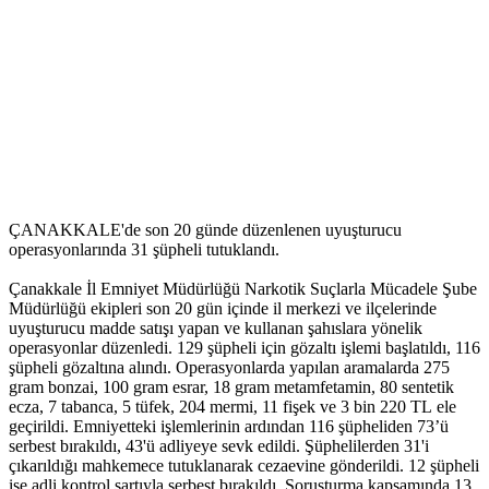
ÇANAKKALE'de son 20 günde düzenlenen uyuşturucu
operasyonlarında 31 şüpheli tutuklandı.
Çanakkale İl Emniyet Müdürlüğü Narkotik Suçlarla Mücadele Şube
Müdürlüğü ekipleri son 20 gün içinde il merkezi ve ilçelerinde
uyuşturucu madde satışı yapan ve kullanan şahıslara yönelik
operasyonlar düzenledi. 129 şüpheli için gözaltı işlemi başlatıldı, 116
şüpheli gözaltına alındı. Operasyonlarda yapılan aramalarda 275
gram bonzai, 100 gram esrar, 18 gram metamfetamin, 80 sentetik
ecza, 7 tabanca, 5 tüfek, 204 mermi, 11 fişek ve 3 bin 220 TL ele
geçirildi. Emniyetteki işlemlerinin ardından 116 şüpheliden 73’ü
serbest bırakıldı, 43'ü adliyeye sevk edildi. Şüphelilerden 31'i
çıkarıldığı mahkemece tutuklanarak cezaevine gönderildi. 12 şüpheli
ise adli kontrol şartıyla serbest bırakıldı. Soruşturma kapsamında 13