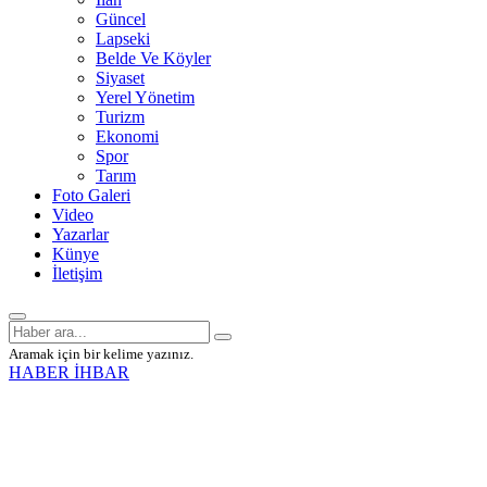
Güncel
Lapseki
Belde Ve Köyler
Siyaset
Yerel Yönetim
Turizm
Ekonomi
Spor
Tarım
Foto Galeri
Video
Yazarlar
Künye
İletişim
Aramak için bir kelime yazınız.
HABER İHBAR