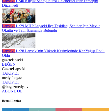
Lapseki
11:40
Küçük Sanayi Sitesi Geleneksel İftar Yemeğini
Düzenledi
Lapseki
11:29
MHP Lapseki İlçe Teşkilatı, Şehitler İçin Mevlit
Okuttu ve Tatlı İkramında Bulundu
Lapseki
11:28
Lapseki'nin Yüksek Kesimlerinde Kar Yağışı Etkili
Oldu
gazetelapseki
BEĞEN
GazeteLapseki
TAKİP ET
medyabogaz
TAKİP ET
@bogazmedyatv
ABONE OL
Resmî İlanlar