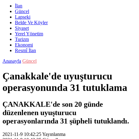
İlan
Güncel
Lapseki
Belde Ve Köyler
Siyaset
Yerel Yönetim
Turizm
Ekonomi
Resmî İlan
Anasayfa
Güncel
Çanakkale'de uyuşturucu
operasyonunda 31 tutuklama
ÇANAKKALE'de son 20 günde
düzenlenen uyuşturucu
operasyonlarında 31 şüpheli tutuklandı.
2021-11-9 10:42:25
Yayınlanma