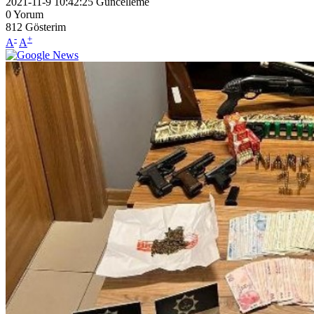
2021-11-9 10:42:25
Güncelleme
0
Yorum
812
Gösterim
-
+
A
A