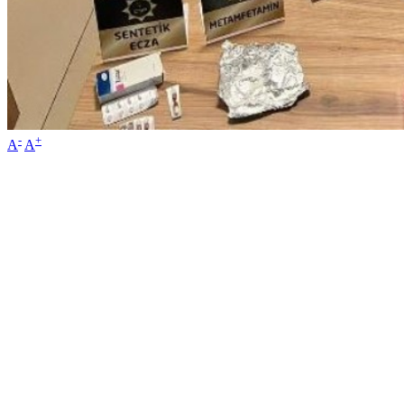
-
+
A
A