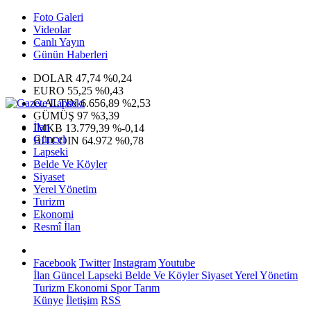
Foto Galeri
Videolar
Canlı Yayın
Günün Haberleri
DOLAR
47,74
%0,24
EURO
55,25
%0,43
G.ALTIN
6.656,89
%2,53
GÜMÜŞ
97
%3,39
İlan
IMKB
13.779,39
%-0,14
Güncel
BITCOIN
64.972
%0,78
Lapseki
Belde Ve Köyler
Siyaset
Yerel Yönetim
Turizm
Ekonomi
Resmî İlan
Facebook
Twitter
Instagram
Youtube
İlan
Güncel
Lapseki
Belde Ve Köyler
Siyaset
Yerel Yönetim
Turizm
Ekonomi
Spor
Tarım
Künye
İletişim
RSS