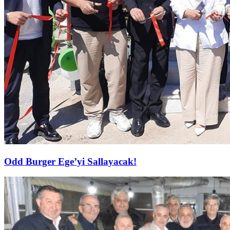
Odd Burger Ege’yi Sallayacak!