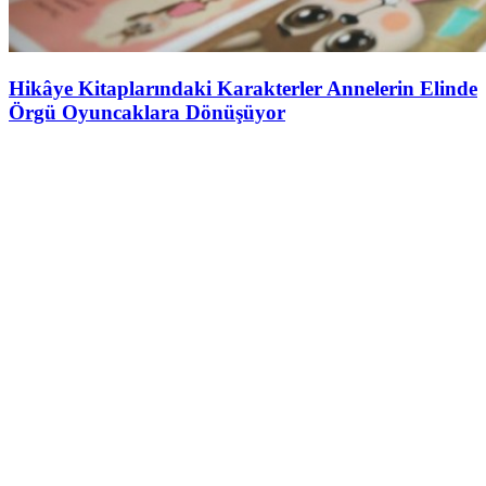
Hikâye Kitaplarındaki Karakterler Annelerin Elinde
Örgü Oyuncaklara Dönüşüyor