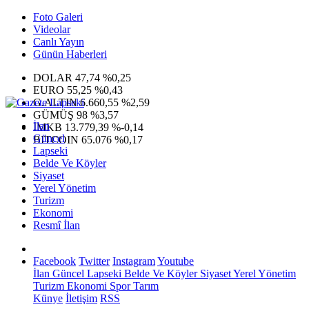
Foto Galeri
Videolar
Canlı Yayın
Günün Haberleri
DOLAR
47,74
%0,25
EURO
55,25
%0,43
G.ALTIN
6.660,55
%2,59
GÜMÜŞ
98
%3,57
İlan
IMKB
13.779,39
%-0,14
Güncel
BITCOIN
65.076
%0,17
Lapseki
Belde Ve Köyler
Siyaset
Yerel Yönetim
Turizm
Ekonomi
Resmî İlan
Facebook
Twitter
Instagram
Youtube
İlan
Güncel
Lapseki
Belde Ve Köyler
Siyaset
Yerel Yönetim
Turizm
Ekonomi
Spor
Tarım
Künye
İletişim
RSS