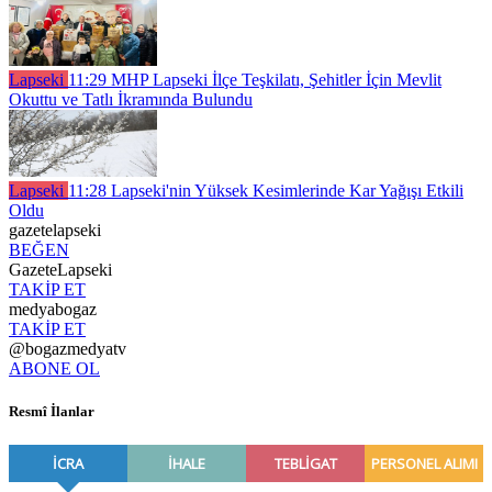
Lapseki
11:29
MHP Lapseki İlçe Teşkilatı, Şehitler İçin Mevlit
Okuttu ve Tatlı İkramında Bulundu
Lapseki
11:28
Lapseki'nin Yüksek Kesimlerinde Kar Yağışı Etkili
Oldu
gazetelapseki
BEĞEN
GazeteLapseki
TAKİP ET
medyabogaz
TAKİP ET
@bogazmedyatv
ABONE OL
Resmî İlanlar