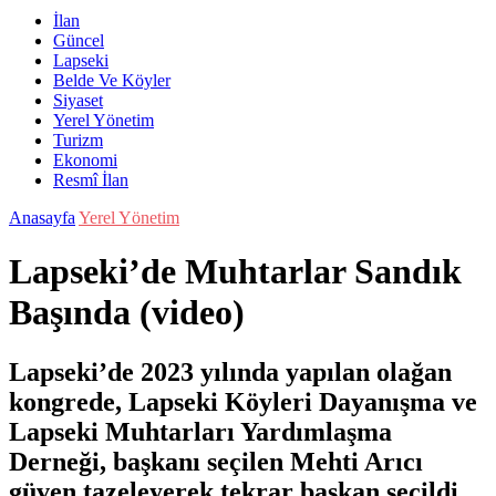
İlan
Güncel
Lapseki
Belde Ve Köyler
Siyaset
Yerel Yönetim
Turizm
Ekonomi
Resmî İlan
Anasayfa
Yerel Yönetim
Lapseki’de Muhtarlar Sandık
Başında (video)
Lapseki’de 2023 yılında yapılan olağan
kongrede, Lapseki Köyleri Dayanışma ve
Lapseki Muhtarları Yardımlaşma
Derneği, başkanı seçilen Mehti Arıcı
güven tazeleyerek tekrar başkan seçildi.