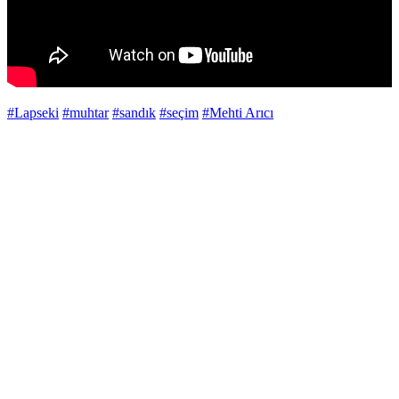
#Lapseki
#muhtar
#sandık
#seçim
#Mehti Arıcı