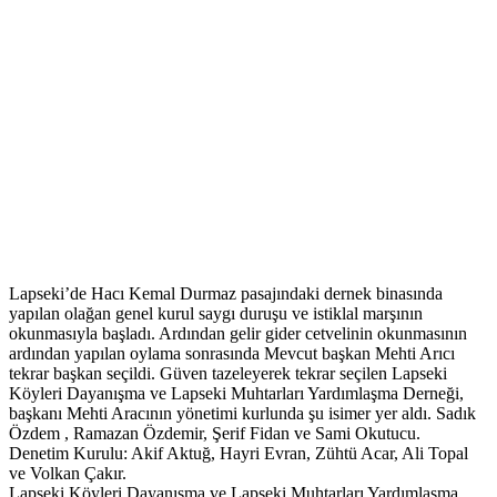
Lapseki’de Hacı Kemal Durmaz pasajındaki dernek binasında
yapılan olağan genel kurul saygı duruşu ve istiklal marşının
okunmasıyla başladı. Ardından gelir gider cetvelinin okunmasının
ardından yapılan oylama sonrasında Mevcut başkan Mehti Arıcı
tekrar başkan seçildi. Güven tazeleyerek tekrar seçilen Lapseki
Köyleri Dayanışma ve Lapseki Muhtarları Yardımlaşma Derneği,
başkanı Mehti Aracının yönetimi kurlunda şu isimer yer aldı. Sadık
Özdem , Ramazan Özdemir, Şerif Fidan ve Sami Okutucu.
Denetim Kurulu: Akif Aktuğ, Hayri Evran, Zühtü Acar, Ali Topal
ve Volkan Çakır.
Lapseki Köyleri Dayanışma ve Lapseki Muhtarları Yardımlaşma