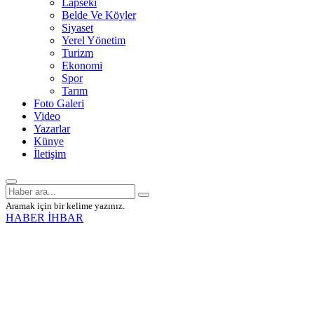
Lapseki
Belde Ve Köyler
Siyaset
Yerel Yönetim
Turizm
Ekonomi
Spor
Tarım
Foto Galeri
Video
Yazarlar
Künye
İletişim
Aramak için bir kelime yazınız.
HABER İHBAR