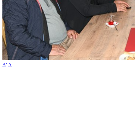
-
+
A
A