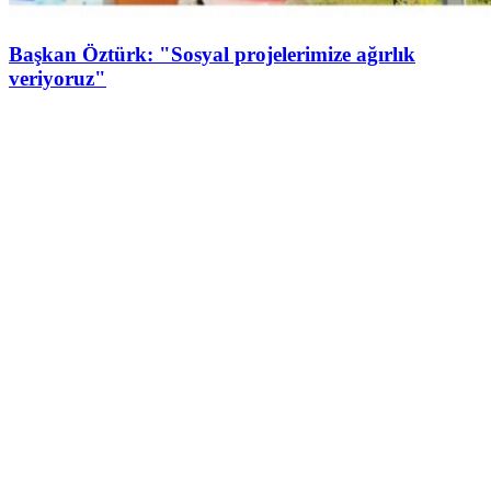
Başkan Öztürk: "Sosyal projelerimize ağırlık
veriyoruz"