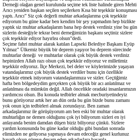
Derneği olağan genel kurulunda seçime tek liste halinde giren Mehti
Arıcı yeniden başkan seçilen seçilerken Kısa bir teşekkür konuşması
yaptı. Arıcı” Siz çok değerli muhtar arkadaşlarıma çok teşekkür
ediyorum bu güne kadar ben kendim bir şey yapmadım hep bizlikte
yaptık siz muhtar arkadaşlarım bana hep destek verdiniz yine bu gün
sizlerin desteğiyle tekrar beni derneğimizin başkanı seçtiniz sizlere
çok teşekkür ediyor hayırlısı olsun”dedi.
Seçime fahri muhtar alarak katılan Lapseki Belediye Başkanı Eyüp
Yılmaz” Ülkemiz büyük bir deprem yaşıyor bu deprem sürecinde
muhtarlar deneği ve muhtarlar olarak çok büyük destek verdiniz
hepinizden Allah razı olsun çok teşekkür ediyoruz ve milletimiz
teşekkür ediyoruz. İlçe Merkezi, bel deler ve köylerimizde yaşayan
vatandaşlarımız çok büyük destek verdiler bunu için özellikle
teşekkür etmek istiyorum vatandaşlarımıza ve sizler. Geçtiğimiz
hafta ben bölgedeydim gerçekten çok büyük bir acı anlatılmaz ve
anlatılması da mümkün değil. Allah öncelikle oradaki insanlarımızın
yardımcısı olsun. Bu konuda tedbirler almak mecburiyetindeyiz
bunu görüyoruz artık her an dün orda bu gün bizde bunu zamanı
yok onun için tedbirleri almak zorundayız. Ben zaman
arkadaşlarımız ile görüşüyorum am ben eski bir muhtar olarak
muhtarlığın ne demen olduğunu çok iyi biliyorum sizleri en iyi
anlayanda benim damdan düşen biziz biliyoruz çünkü. Sizlere
yardım konusunda bu güne kadar olduğu gibi bundan sonrada
elimizden ne geliyorsa yapmaya devam edeceğiz genel kurlunuz
hayırlı olsun göreve devam eden arkadaşlara başarıla