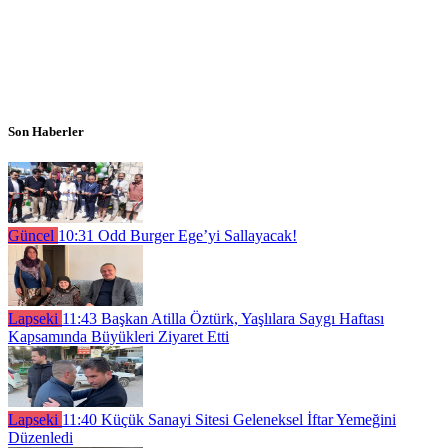
Son Haberler
Güncel
10:31
Odd Burger Ege’yi Sallayacak!
Lapseki
11:43
Başkan Atilla Öztürk, Yaşlılara Saygı Haftası
Kapsamında Büyükleri Ziyaret Etti
Lapseki
11:40
Küçük Sanayi Sitesi Geleneksel İftar Yemeğini
Düzenledi