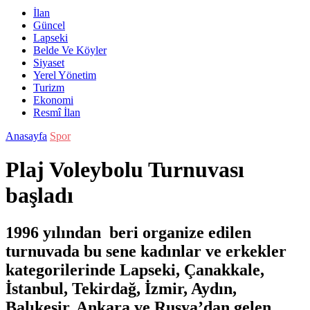
İlan
Güncel
Lapseki
Belde Ve Köyler
Siyaset
Yerel Yönetim
Turizm
Ekonomi
Resmî İlan
Anasayfa
Spor
Plaj Voleybolu Turnuvası
başladı
1996 yılından beri organize edilen
turnuvada bu sene kadınlar ve erkekler
kategorilerinde Lapseki, Çanakkale,
İstanbul, Tekirdağ, İzmir, Aydın,
Balıkesir, Ankara ve Rusya’dan gelen