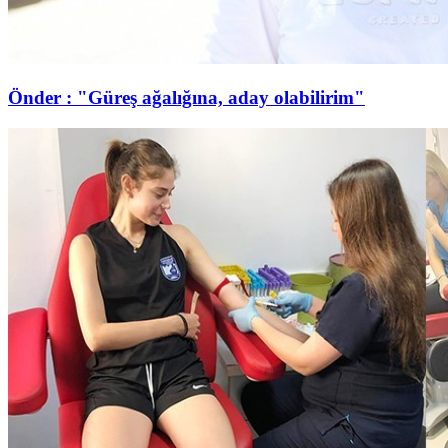
Önder : "Güreş ağalığına, aday olabilirim"