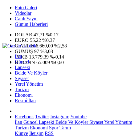
Foto Galeri
Videolar
Canlı Yayın
Günün Haberleri
DOLAR
47,71
%0,17
EURO
55,22
%0,37
G.ALTIN
6.660,00
%2,58
GÜMÜŞ
97
%3,03
İlan
IMKB
13.779,39
%-0,14
Güncel
BITCOIN
65.009
%0,60
Lapseki
Belde Ve Köyler
Siyaset
Yerel Yönetim
Turizm
Ekonomi
Resmî İlan
Facebook
Twitter
Instagram
Youtube
İlan
Güncel
Lapseki
Belde Ve Köyler
Siyaset
Yerel Yönetim
Turizm
Ekonomi
Spor
Tarım
Künye
İletişim
RSS