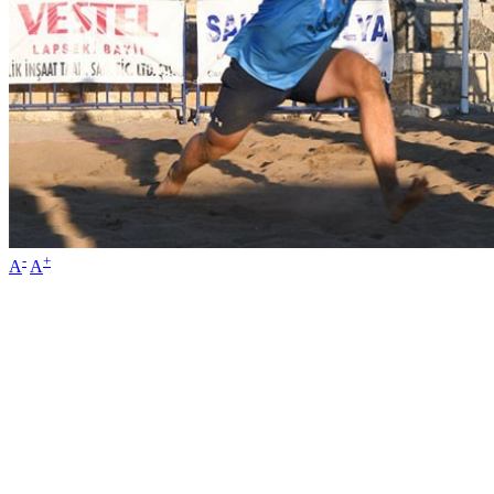
-
+
A
A