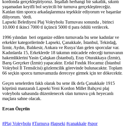
kordonda gerçekleştiriyoruz. İnşallah herhangi bir sakatlık, sıkıntı
yaşamadan keyifli bol seyircili bir turnuva gerçekleştireceğiz.
Katılan tüm sporcu arkadaşlarımıza teşekkür ediyorum ve başarılar
diliyorum. ‘dedi.
Lapseki Belediyesi Plaj Voleybolu Turnuvası sonunda , birinci
10.000 tl ikinci 7000 tl üçüncü 5000 tl para ödülü verilecek.
1996 yılından beri organize edilen turnuvada bu sene kadınlar ve
erkekler kategorilerinde Lapseki, Çanakkale, İstanbul, Tekirdağ,
İzmir, Aydın, Balıkesir, Ankara ve Rusya’dan gelen sporcular var.
Kadınlarda 15, Erkeklerde 18 takımın mücadele edeceği turnuvanın
hakemliklerini Yasin Çalışkan (İstanbul), Eray Oturakkaya (İzmir),
Barış Gerçeker (İzmir) yapacaktır. Erdal Fındık Hocamız (İstanbul
Voleybol İl Temsilcisi) gözlemcilik görevinde bulunacaktır. Toplam
66 seçkin sporcu turnuvamızda dereceye girmek için ter dökecektir.
Geçen senelerden faklı olarak bu sene ilk defa Çanakkale 1915
köprüsü manzaralı Lapseki Yeni Kordon Millet Bahçesi plaj
voleybolu sahasında düzenlenecek olan turnuva çok heyecanlı
maçlara sahne olacak.
Ercan Özçetin
#Plaj Voleybolu
#Turnuva
#lapseki
#çanakkale
#spor