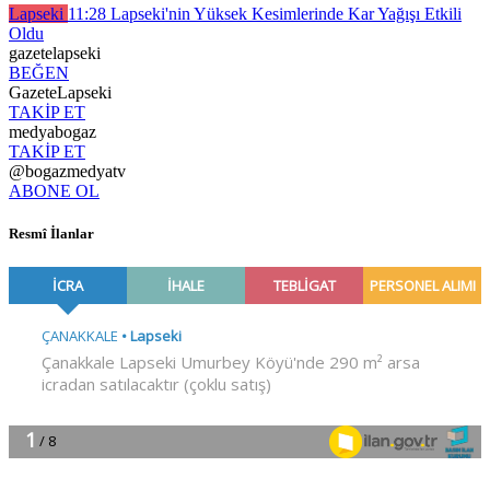
Lapseki
11:28
Lapseki'nin Yüksek Kesimlerinde Kar Yağışı Etkili
Oldu
gazetelapseki
BEĞEN
GazeteLapseki
TAKİP ET
medyabogaz
TAKİP ET
@bogazmedyatv
ABONE OL
Resmî İlanlar