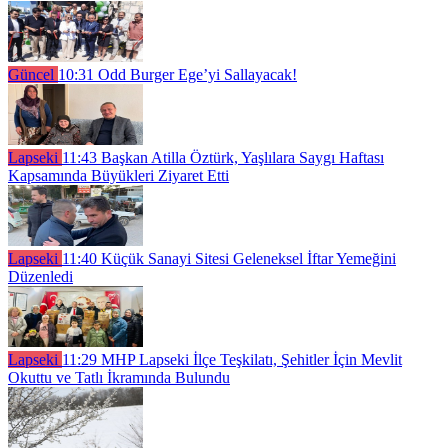
Güncel
10:31
Odd Burger Ege’yi Sallayacak!
Lapseki
11:43
Başkan Atilla Öztürk, Yaşlılara Saygı Haftası
Kapsamında Büyükleri Ziyaret Etti
Lapseki
11:40
Küçük Sanayi Sitesi Geleneksel İftar Yemeğini
Düzenledi
Lapseki
11:29
MHP Lapseki İlçe Teşkilatı, Şehitler İçin Mevlit
Okuttu ve Tatlı İkramında Bulundu