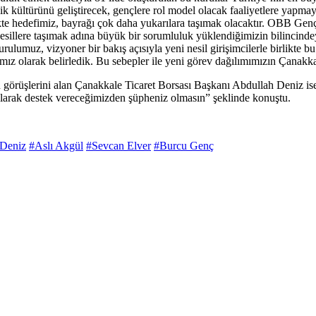
ilik kültürünü geliştirecek, gençlere rol model olacak faaliyetlere yap
kte hedefimiz, bayrağı çok daha yukarılara taşımak olacaktır. OBB Genç
nesillere taşımak adına büyük bir sorumluluk yüklendiğimizin bilincind
lumuz, vizyoner bir bakış açısıyla yeni nesil girişimcilerle birlikte bu
ımız olarak belirledik. Bu sebepler ile yeni görev dağılımımızın Çana
in görüşlerini alan Çanakkale Ticaret Borsası Başkanı Abdullah Deniz ise
 olarak destek vereceğimizden şüpheniz olmasın” şeklinde konuştu.
 Deniz
#Aslı Akgül
#Sevcan Elver
#Burcu Genç