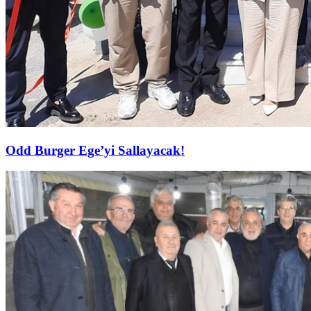
Odd Burger Ege’yi Sallayacak!