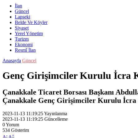
İlan
Güncel
Lapseki
Belde Ve Köyler
Siyaset
Yerel Yönetim
Turizm
Ekonomi
Resmî İlan
Anasayfa
Güncel
Genç Girişimciler Kurulu İcra Ko
Çanakkale Ticaret Borsası Başkanı Abdulla
Çanakkale Genç Girişimciler Kurulu İcra 
2023-11-13 11:19:25
Yayınlanma
2023-11-13 11:19:25
Güncelleme
0
Yorum
534
Gösterim
-
+
A
A