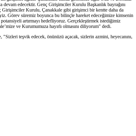
maya devam edecektir. Genç Girişimciler Kurulu Başkanlık bayrağını
 Girişimciler Kurulu, Çanakkale gibi girişimci bir kentte daha da
eyiz. Görev süremiz boyunca bu bilinçle hareket edeceğimize kimsenin
 potansiyeli artırmayı hedefliyoruz. Gerçekleştirmek istediğimiz
kkale’mize ve Kurumumuza hayırlı olmasını diliyorum" dedi.
, "Sizleri teşvik edecek, önünüzü açacak, sizlerin azmini, heyecanını,