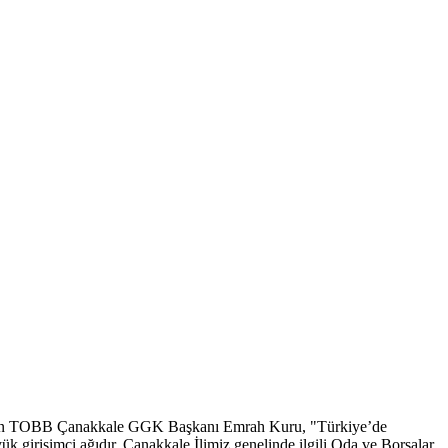
ı yapan TOBB Çanakkale GGK Başkanı Emrah Kuru, "Türkiye’de
ük girişimci ağıdır. Çanakkale İlimiz genelinde ilgili Oda ve Borsalar