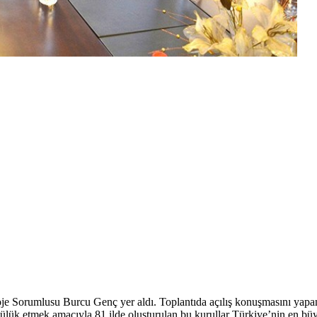
 Proje Sorumlusu Burcu Genç yer aldı. Toplantıda açılış konuşmasın
cülük etmek amacıyla 81 ilde oluşturulan bu kurullar Türkiye’nin en büy