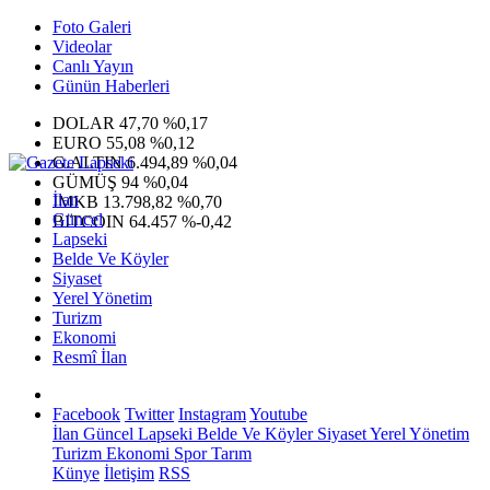
Foto Galeri
Videolar
Canlı Yayın
Günün Haberleri
DOLAR
47,70
%0,17
EURO
55,08
%0,12
G.ALTIN
6.494,89
%0,04
GÜMÜŞ
94
%0,04
İlan
IMKB
13.798,82
%0,70
Güncel
BITCOIN
64.457
%-0,42
Lapseki
Belde Ve Köyler
Siyaset
Yerel Yönetim
Turizm
Ekonomi
Resmî İlan
Facebook
Twitter
Instagram
Youtube
İlan
Güncel
Lapseki
Belde Ve Köyler
Siyaset
Yerel Yönetim
Turizm
Ekonomi
Spor
Tarım
Künye
İletişim
RSS