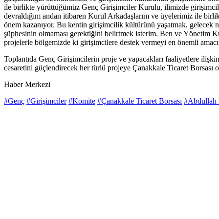
ile birlikte yürüttüğümüz Genç Girişimciler Kurulu, ilimizde girişimc
devraldığım andan itibaren Kurul Arkadaşlarım ve üyelerimiz ile birli
önem kazanıyor. Bu kentin girişimcilik kültürünü yaşatmak, gelecek 
şüphesinin olmaması gerektiğini belirtmek isterim. Ben ve Yönetim Kuru
projelerle bölgemizde ki girişimcilere destek vermeyi en önemli amac
Toplantıda Genç Girişimcilerin proje ve yapacakları faaliyetlere ilişk
cesaretini güçlendirecek her türlü projeye Çanakkale Ticaret Borsası
Haber Merkezi
#Genç
#Girişimciler
#Komite
#Çanakkale Ticaret Borsası
#Abdullah