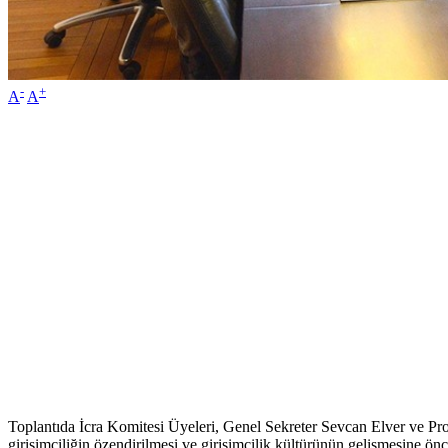
-
+
A
A
Toplantıda İcra Komitesi Üyeleri, Genel Sekreter Sevcan Elver ve
girişimciliğin özendirilmesi ve girişimcilik kültürünün gelişmesine ön