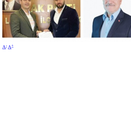
-
+
A
A