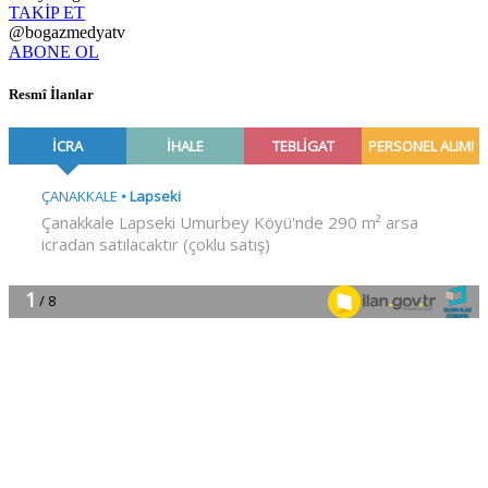
TAKİP ET
@bogazmedyatv
ABONE OL
Resmî İlanlar