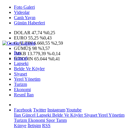
Foto Galeri
Videolar
Canlı Yayın
Günün Haberleri
DOLAR
47,74
%0,25
EURO
55,25
%0,43
G.ALTIN
6.660,55
%2,59
GÜMÜŞ
98
%3,57
İlan
IMKB
13.779,39
%-0,14
Güncel
BITCOIN
65.044
%0,41
Lapseki
Belde Ve Köyler
Siyaset
Yerel Yönetim
Turizm
Ekonomi
Resmî İlan
Facebook
Twitter
Instagram
Youtube
İlan
Güncel
Lapseki
Belde Ve Köyler
Siyaset
Yerel Yönetim
Turizm
Ekonomi
Spor
Tarım
Künye
İletişim
RSS