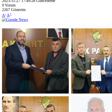
2023-11-27 17:49:28
Güncelleme
0
Yorum
2267
Gösterim
-
+
A
A