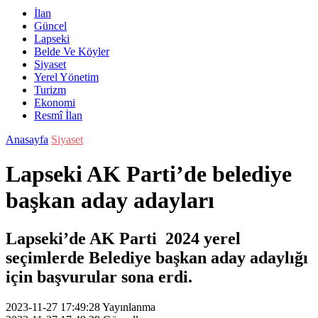
İlan
Güncel
Lapseki
Belde Ve Köyler
Siyaset
Yerel Yönetim
Turizm
Ekonomi
Resmî İlan
Anasayfa
Siyaset
Lapseki AK Parti’de belediye
başkan aday adayları
Lapseki’de AK Parti 2024 yerel
seçimlerde Belediye başkan aday adaylığı
için başvurular sona erdi.
2023-11-27 17:49:28
Yayınlanma