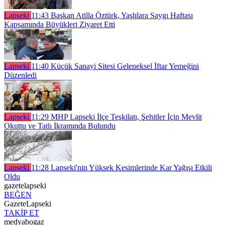
Lapseki
11:43
Başkan Atilla Öztürk, Yaşlılara Saygı Haftası
Kapsamında Büyükleri Ziyaret Etti
Lapseki
11:40
Küçük Sanayi Sitesi Geleneksel İftar Yemeğini
Düzenledi
Lapseki
11:29
MHP Lapseki İlçe Teşkilatı, Şehitler İçin Mevlit
Okuttu ve Tatlı İkramında Bulundu
Lapseki
11:28
Lapseki'nin Yüksek Kesimlerinde Kar Yağışı Etkili
Oldu
gazetelapseki
BEĞEN
GazeteLapseki
TAKİP ET
medyabogaz