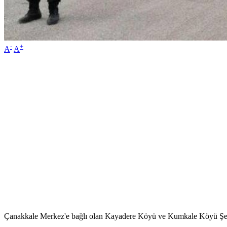
-
+
A
A
Çanakkale Merkez'e bağlı olan Kayadere Köyü ve Kumkale Köyü Şehitl