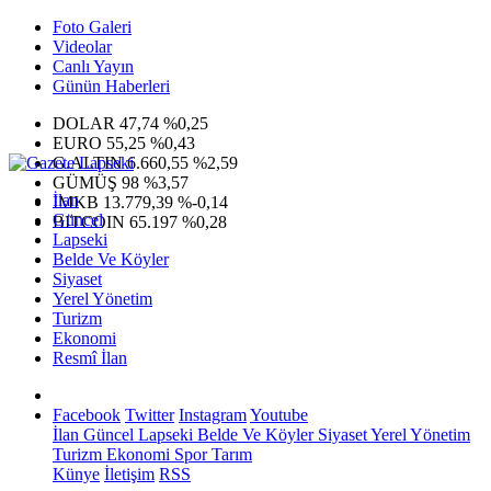
Foto Galeri
Videolar
Canlı Yayın
Günün Haberleri
DOLAR
47,74
%0,25
EURO
55,25
%0,43
G.ALTIN
6.660,55
%2,59
GÜMÜŞ
98
%3,57
İlan
IMKB
13.779,39
%-0,14
Güncel
BITCOIN
65.197
%0,28
Lapseki
Belde Ve Köyler
Siyaset
Yerel Yönetim
Turizm
Ekonomi
Resmî İlan
Facebook
Twitter
Instagram
Youtube
İlan
Güncel
Lapseki
Belde Ve Köyler
Siyaset
Yerel Yönetim
Turizm
Ekonomi
Spor
Tarım
Künye
İletişim
RSS