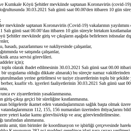
e Kumkale Köyü Şehitler mevkiinde saptanan Koronavirüs (covid-19) va
ğrultusunda 30.03.2021 Salı günü saat 00.00'den itibaren 10 gün sürey
ı;
mevkiinde saptanan Koronaviriis (Covid-19) vakalarının yayılımını e
Salı günü saat 00.00’daıı itibaren 10 gün süreyle birtakım kısıtlamal
itler mevkiinde giriş ve çıkışların aşağıda belirlenen istisnalar dı
nler,
sı, hasadı, pazarlanması ve nakliyesinde çalışanlar,
tımında ve satışında çalışanlar,
knik arıza servisi görevlileri.
deler için);
plu olarak ibadet edilmesinin 30.03.2021 Salı günü saat 00.00 itibari i
bir uygulama olduğu dikkate alınarak) bu süreçte namaz vakitlerinden ö
urulmadan yerine getirilmesi ve taziye ziyaretlerinin toplu bir şekild
erber, kuaför vb. işyerleri faaliyetlerinin 30.03.2021 Sah günü saat 00.0
sına,
yunca ev ziyaretlerinin yasaklanmasına.
 giriş-çıkışı geçici bir süreliğine kısıtlanmasına.
n bölgelerde ikamet eden vatandaşlarımızın sağlık başta olmak üzere tü
 vatandaşlarımızın 112, 155, 156 numaraları üzerinden ihtiyaçlarını bildi
üzere yeteri kadar kamu görevlisi/ekip ve araç görevlendirilmesine.
 tarafından alınmasına.
lu amir, tüm birimler ile koordinasyon ve işbirliği çerçevesinde hareke
ha Kanununun 282 nci maddesi gereğince idari para cezası verilmesi, 