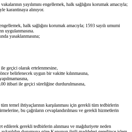
kalarının yayılımını engellemek, halk sağlığını korumak amacıyla;
le karantinaya alınıyor.
ngellemek, halk sağlığını korumak amacıyla; 1593 sayılı umumi
arın uygulanmasına.
şında yasaklanmasına;
le geçici olarak ertelenmesine,
nce belirlenecek uygun bir vakitte kılınmasına,
e yapılmamasına,
0 itibari ile geçici süreliğine durdurulmasına,
m temel ihtiyaçlarının karşılanması için gerekli tüm tedbirlerin
rmelerine, bu çağrıların cevaplandırılması ve gerekli hizmetlerin
t edilerek gerekli tedbirlerin alınması ve mağduriyete neden
aykırılığın durumuna göre Kanunun ilgili maddeleri gereğince işlem