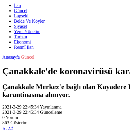
İlan
Güncel
Lapseki
Belde Ve Köyler
Siyaset
Yerel Yönetim
Turizm
Ekonomi
Resmî İlan
Anasayfa
Güncel
Çanakkale'de koronavirüsü kar
Çanakkale Merkez'e bağlı olan Kayadere K
karantinasına alınıyor.
2021-3-29 22:45:34
Yayınlanma
2021-3-29 22:45:34
Güncelleme
0
Yorum
863
Gösterim
-
+
A
A