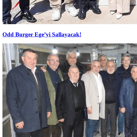
Odd Burger Ege’yi Sallayacak!