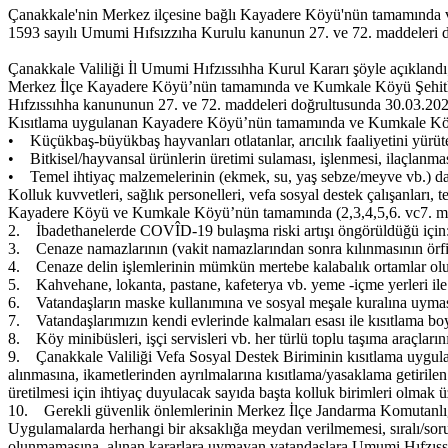
Çanakkale'nin Merkez ilçesine bağlı Kayadere Köyü'nün tamamında v
1593 sayılı Umumi Hıfsızzıha Kurulu kanunun 27. ve 72. maddeleri do
Çanakkale Valiliği İl Umumi Hıfzıssıhha Kurul Kararı şöyle açıkland
Merkez İlçe Kayadere Köyü’nün tamamında ve Kumkale Köyü Şehitler 
Hıfzıssıhha kanununun 27. ve 72. maddeleri doğrultusunda 30.03.2021 
Kısıtlama uygulanan Kayadere Köyü’nün tamamında ve Kumkale Köyü Şeh
• Küçükbaş-büyükbaş hayvanları otlatanlar, arıcılık faaliyetini yürüte
• Bitkisel/hayvansal ürünlerin üretimi sulaması, işlenmesi, ilaçlanma
• Temel ihtiyaç malzemelerinin (ekmek, su, yaş sebze/meyve vb.) dağı
Kolluk kuvvetleri, sağlık personelleri, vefa sosyal destek çalışanları, te
Kayadere Köyü ve Kumkale Köyü’nün tamamında (2,3,4,5,6. vc7. mad
2. İbadethanelerde COVÎD-19 bulaşma riski artışı öngörüldüğü için: to
3. Cenaze namazlarının (vakit namazlarından sonra kılınmasının örfi 
4. Cenaze delin işlemlerinin mümkün mertebe kalabalık ortamlar oluşt
5. Kahvehane, lokanta, pastane, kafeterya vb. yeme -içme yerleri ile b
6. Vatandaşların maske kullanımına ve sosyal meşale kuralına uyma
7. Vatandaşlarımızın kendi evlerinde kalmaları esası ile kısıtlama bo
8. Köy minibüsleri, işçi servisleri vb. her türlü toplu taşıma araçlarının
9. Çanakkale Valiliği Vefa Sosyal Destek Biriminin kısıtlama uygulana
alınmasına, ikametlerinden ayrılmalarına kısıtlama/yasaklama getirilen
üretilmesi için ihtiyaç duyulacak sayıda başta kolluk birimleri olmak 
10. Gerekli güvenlik önlemlerinin Merkez İlçe Jandarma Komutanlığı
Uygulamalarda herhangi bir aksaklığa meydan verilmemesi, sıralı/sorum
olunmamasına, alınan kararlara uymayan vatandaşlara Umumi Hıfzıssıh