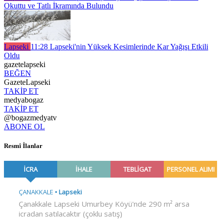
Okuttu ve Tatlı İkramında Bulundu
Lapseki
11:28
Lapseki'nin Yüksek Kesimlerinde Kar Yağışı Etkili
Oldu
gazetelapseki
BEĞEN
GazeteLapseki
TAKİP ET
medyabogaz
TAKİP ET
@bogazmedyatv
ABONE OL
Resmî İlanlar