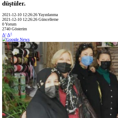
düştüler.
2021-12-10 12:26:26
Yayınlanma
2021-12-10 12:26:26
Güncelleme
0
Yorum
2740
Gösterim
-
+
A
A