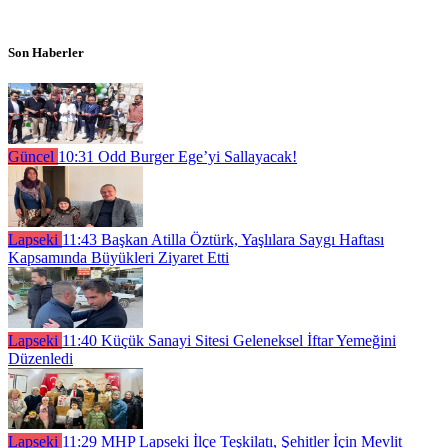
Son Haberler
Güncel
10:31
Odd Burger Ege’yi Sallayacak!
Lapseki
11:43
Başkan Atilla Öztürk, Yaşlılara Saygı Haftası
Kapsamında Büyükleri Ziyaret Etti
Lapseki
11:40
Küçük Sanayi Sitesi Geleneksel İftar Yemeğini
Düzenledi
Lapseki
11:29
MHP Lapseki İlçe Teşkilatı, Şehitler İçin Mevlit