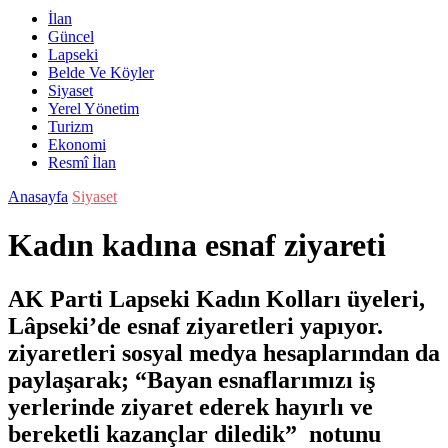
İlan
Güncel
Lapseki
Belde Ve Köyler
Siyaset
Yerel Yönetim
Turizm
Ekonomi
Resmî İlan
Anasayfa
Siyaset
Kadın kadına esnaf ziyareti
AK Parti Lapseki Kadın Kolları üyeleri,
Lâpseki’de esnaf ziyaretleri yapıyor.
ziyaretleri sosyal medya hesaplarından da
paylaşarak; “Bayan esnaflarımızı iş
yerlerinde ziyaret ederek hayırlı ve
bereketli kazançlar diledik” notunu