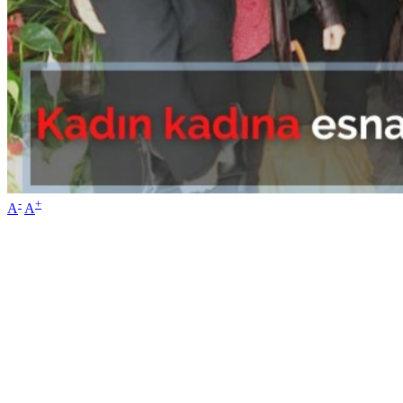
-
+
A
A