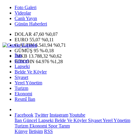
Foto Galeri
Videolar
Canlı Yayın
Günün Haberleri
DOLAR
47,60
%0,07
EURO
55,07
%0,11
G.ALTIN
6.541,94
%0,71
GÜMÜŞ
95
%-0,18
İlan
IMKB
13.788,32
%0,62
Güncel
BITCOIN
64.976
%1,28
Lapseki
Belde Ve Köyler
Siyaset
Yerel Yönetim
Turizm
Ekonomi
Resmî İlan
Facebook
Twitter
Instagram
Youtube
İlan
Güncel
Lapseki
Belde Ve Köyler
Siyaset
Yerel Yönetim
Turizm
Ekonomi
Spor
Tarım
Künye
İletişim
RSS