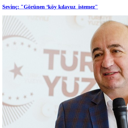
Sevinç: "Görünen ‘köy kılavuz istemez"