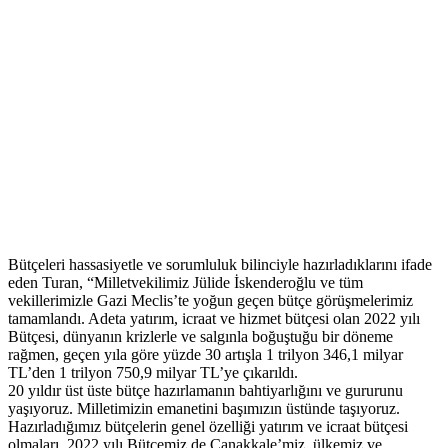
Bütçeleri hassasiyetle ve sorumluluk bilinciyle hazırladıklarını ifade
eden Turan, “Milletvekilimiz Jülide İskenderoğlu ve tüm
vekillerimizle Gazi Meclis’te yoğun geçen bütçe görüşmelerimiz
tamamlandı. Adeta yatırım, icraat ve hizmet bütçesi olan 2022 yılı
Bütçesi, dünyanın krizlerle ve salgınla boğuştuğu bir döneme
rağmen, geçen yıla göre yüzde 30 artışla 1 trilyon 346,1 milyar
TL’den 1 trilyon 750,9 milyar TL’ye çıkarıldı.
20 yıldır üst üste bütçe hazırlamanın bahtiyarlığını ve gururunu
yaşıyoruz. Milletimizin emanetini başımızın üstünde taşıyoruz.
Hazırladığımız bütçelerin genel özelliği yatırım ve icraat bütçesi
olmaları. 2022 yılı Bütçemiz de Çanakkale’miz, ülkemiz ve