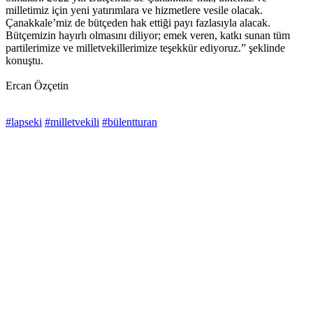
milletimiz için yeni yatırımlara ve hizmetlere vesile olacak.
Çanakkale’miz de bütçeden hak ettiği payı fazlasıyla alacak.
Bütçemizin hayırlı olmasını diliyor; emek veren, katkı sunan tüm
partilerimize ve milletvekillerimize teşekkür ediyoruz.” şeklinde
konuştu.
Ercan Özçetin
#lapseki
#milletvekili
#bülentturan