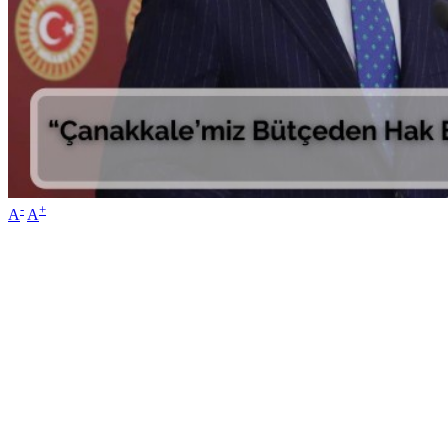
-
+
A
A