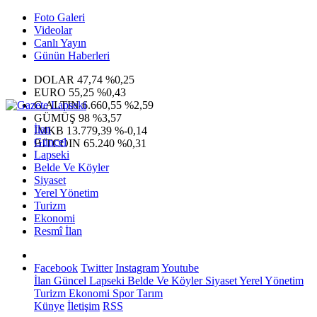
Foto Galeri
Videolar
Canlı Yayın
Günün Haberleri
DOLAR
47,74
%0,25
EURO
55,25
%0,43
G.ALTIN
6.660,55
%2,59
GÜMÜŞ
98
%3,57
İlan
IMKB
13.779,39
%-0,14
Güncel
BITCOIN
65.240
%0,31
Lapseki
Belde Ve Köyler
Siyaset
Yerel Yönetim
Turizm
Ekonomi
Resmî İlan
Facebook
Twitter
Instagram
Youtube
İlan
Güncel
Lapseki
Belde Ve Köyler
Siyaset
Yerel Yönetim
Turizm
Ekonomi
Spor
Tarım
Künye
İletişim
RSS