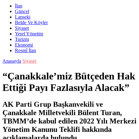
İlan
Güncel
Lapseki
Belde Ve Köyler
Siyaset
Yerel Yönetim
Turizm
Ekonomi
Resmî İlan
Anasayfa
Siyaset
“Çanakkale’miz Bütçeden Hak
Ettiği Payı Fazlasıyla Alacak”
AK Parti Grup Başkanvekili ve
Çanakkale Milletvekili Bülent Turan,
TBMM’de kabul edilen 2022 Yılı Merkezi
Yönetim Kanunu Teklifi hakkında
açıklamalarda bulundu.