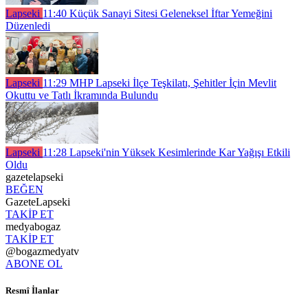
Lapseki
11:40
Küçük Sanayi Sitesi Geleneksel İftar Yemeğini
Düzenledi
Lapseki
11:29
MHP Lapseki İlçe Teşkilatı, Şehitler İçin Mevlit
Okuttu ve Tatlı İkramında Bulundu
Lapseki
11:28
Lapseki'nin Yüksek Kesimlerinde Kar Yağışı Etkili
Oldu
gazetelapseki
BEĞEN
GazeteLapseki
TAKİP ET
medyabogaz
TAKİP ET
@bogazmedyatv
ABONE OL
Resmî İlanlar