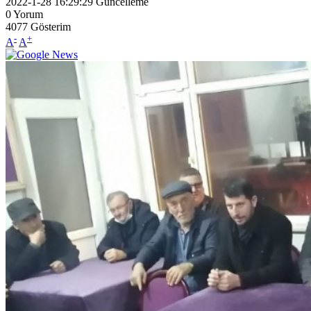
2022-1-28 16:29:29
Güncelleme
0
Yorum
4077
Gösterim
-
+
A
A