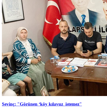
Sevinç: "Görünen ‘köy kılavuz istemez"