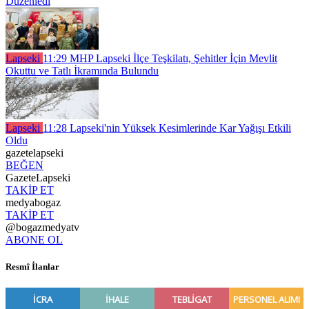
Düzenledi
Lapseki
11:29
MHP Lapseki İlçe Teşkilatı, Şehitler İçin Mevlit
Okuttu ve Tatlı İkramında Bulundu
Lapseki
11:28
Lapseki'nin Yüksek Kesimlerinde Kar Yağışı Etkili
Oldu
gazetelapseki
BEĞEN
GazeteLapseki
TAKİP ET
medyabogaz
TAKİP ET
@bogazmedyatv
ABONE OL
Resmî İlanlar