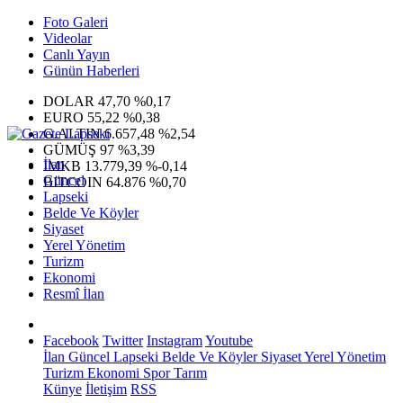
Foto Galeri
Videolar
Canlı Yayın
Günün Haberleri
DOLAR
47,70
%0,17
EURO
55,22
%0,38
G.ALTIN
6.657,48
%2,54
GÜMÜŞ
97
%3,39
İlan
IMKB
13.779,39
%-0,14
Güncel
BITCOIN
64.876
%0,70
Lapseki
Belde Ve Köyler
Siyaset
Yerel Yönetim
Turizm
Ekonomi
Resmî İlan
Facebook
Twitter
Instagram
Youtube
İlan
Güncel
Lapseki
Belde Ve Köyler
Siyaset
Yerel Yönetim
Turizm
Ekonomi
Spor
Tarım
Künye
İletişim
RSS