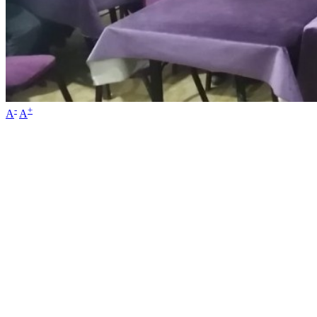
-
+
A
A