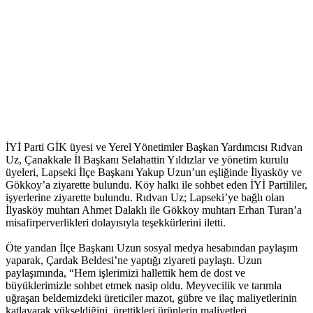
İYİ Parti GİK üyesi ve Yerel Yönetimler Başkan Yardımcısı Rıdvan
Uz, Çanakkale İl Başkanı Selahattin Yıldızlar ve yönetim kurulu
üyeleri, Lapseki İlçe Başkanı Yakup Uzun’un eşliğinde İlyasköy ve
Gökkoy’a ziyarette bulundu. Köy halkı ile sohbet eden İYİ Partililer,
işyerlerine ziyarette bulundu. Rıdvan Uz; Lapseki’ye bağlı olan
İlyasköy muhtarı Ahmet Dalaklı ile Gökkoy muhtarı Erhan Turan’a
misafirperverlikleri dolayısıyla teşekkürlerini iletti.
Öte yandan İlçe Başkanı Uzun sosyal medya hesabından paylaşım
yaparak, Çardak Beldesi’ne yaptığı ziyareti paylaştı. Uzun
paylaşımında, “Hem işlerimizi hallettik hem de dost ve
büyüklerimizle sohbet etmek nasip oldu. Meyvecilik ve tarımla
uğraşan beldemizdeki üreticiler mazot, gübre ve ilaç maliyetlerinin
katlayarak yükseldiğini, ürettikleri ürünlerin maliyetleri