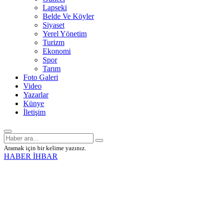
Lapseki
Belde Ve Köyler
Siyaset
Yerel Yönetim
Turizm
Ekonomi
Spor
Tarım
Foto Galeri
Video
Yazarlar
Künye
İletişim
Aramak için bir kelime yazınız.
HABER İHBAR