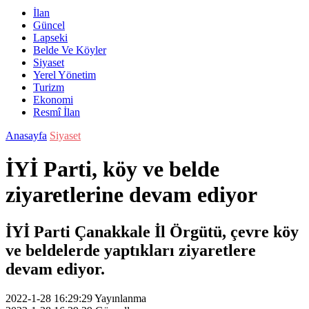
İlan
Güncel
Lapseki
Belde Ve Köyler
Siyaset
Yerel Yönetim
Turizm
Ekonomi
Resmî İlan
Anasayfa
Siyaset
İYİ Parti, köy ve belde
ziyaretlerine devam ediyor
İYİ Parti Çanakkale İl Örgütü, çevre köy
ve beldelerde yaptıkları ziyaretlere
devam ediyor.
2022-1-28 16:29:29
Yayınlanma