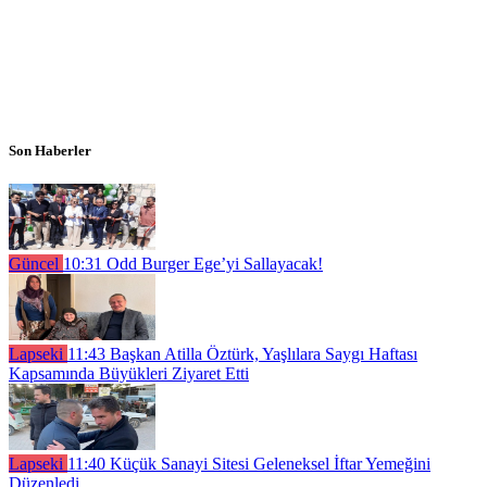
Son Haberler
Güncel
10:31
Odd Burger Ege’yi Sallayacak!
Lapseki
11:43
Başkan Atilla Öztürk, Yaşlılara Saygı Haftası
Kapsamında Büyükleri Ziyaret Etti
Lapseki
11:40
Küçük Sanayi Sitesi Geleneksel İftar Yemeğini
Düzenledi