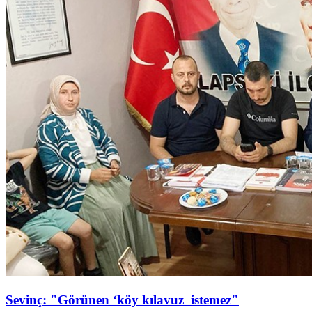
Sevinç: "Görünen ‘köy kılavuz istemez"