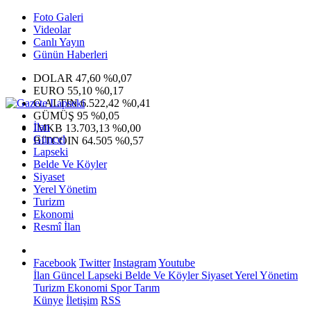
Foto Galeri
Videolar
Canlı Yayın
Günün Haberleri
DOLAR
47,60
%0,07
EURO
55,10
%0,17
G.ALTIN
6.522,42
%0,41
GÜMÜŞ
95
%0,05
İlan
IMKB
13.703,13
%0,00
Güncel
BITCOIN
64.505
%0,57
Lapseki
Belde Ve Köyler
Siyaset
Yerel Yönetim
Turizm
Ekonomi
Resmî İlan
Facebook
Twitter
Instagram
Youtube
İlan
Güncel
Lapseki
Belde Ve Köyler
Siyaset
Yerel Yönetim
Turizm
Ekonomi
Spor
Tarım
Künye
İletişim
RSS