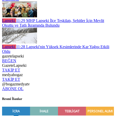
Lapseki
11:29
MHP Lapseki İlçe Teşkilatı, Şehitler İçin Mevlit
Okuttu ve Tatlı İkramında Bulundu
Lapseki
11:28
Lapseki'nin Yüksek Kesimlerinde Kar Yağışı Etkili
Oldu
gazetelapseki
BEĞEN
GazeteLapseki
TAKİP ET
medyabogaz
TAKİP ET
@bogazmedyatv
ABONE OL
Resmî İlanlar