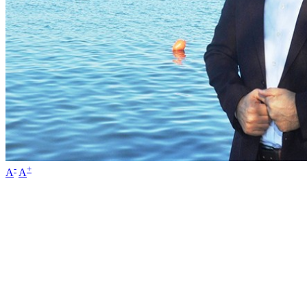
-
+
A
A