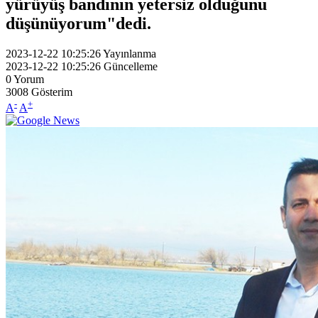
yürüyüş bandının yetersiz olduğunu
düşünüyorum"dedi.
2023-12-22 10:25:26
Yayınlanma
2023-12-22 10:25:26
Güncelleme
0
Yorum
3008
Gösterim
-
+
A
A