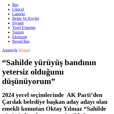
İlan
Güncel
Lapseki
Belde Ve Köyler
Siyaset
Yerel Yönetim
Turizm
Ekonomi
Resmî İlan
Anasayfa
Siyaset
“Sahilde yürüyüş bandının
yetersiz olduğunu
düşünüyorum”
2024 yerel seçimlerinde AK Parti’den
Çardak belediye başkan aday adayı olan
emekli komutan Oktay Yılmaz “Sahilde