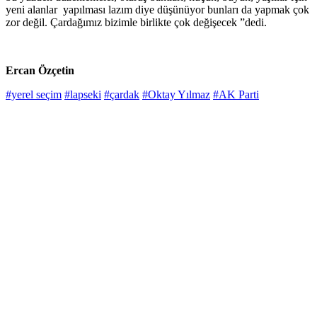
yeni alanlar yapılması lazım diye düşünüyor bunları da yapmak çok
zor değil. Çardağımız bizimle birlikte çok değişecek ”dedi.
Ercan Özçetin
#yerel seçim
#lapseki
#çardak
#Oktay Yılmaz
#AK Parti