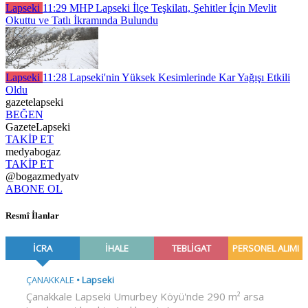
Lapseki
11:29
MHP Lapseki İlçe Teşkilatı, Şehitler İçin Mevlit
Okuttu ve Tatlı İkramında Bulundu
Lapseki
11:28
Lapseki'nin Yüksek Kesimlerinde Kar Yağışı Etkili
Oldu
gazetelapseki
BEĞEN
GazeteLapseki
TAKİP ET
medyabogaz
TAKİP ET
@bogazmedyatv
ABONE OL
Resmî İlanlar