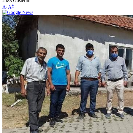
2583
Gösterim
-
+
A
A