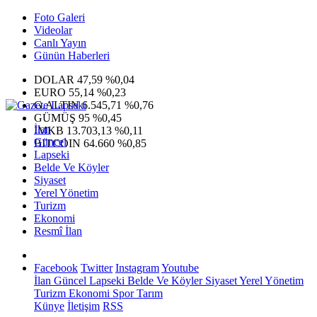
Foto Galeri
Videolar
Canlı Yayın
Günün Haberleri
DOLAR
47,59
%0,04
EURO
55,14
%0,23
G.ALTIN
6.545,71
%0,76
GÜMÜŞ
95
%0,45
İlan
IMKB
13.703,13
%0,11
Güncel
BITCOIN
64.660
%0,85
Lapseki
Belde Ve Köyler
Siyaset
Yerel Yönetim
Turizm
Ekonomi
Resmî İlan
Facebook
Twitter
Instagram
Youtube
İlan
Güncel
Lapseki
Belde Ve Köyler
Siyaset
Yerel Yönetim
Turizm
Ekonomi
Spor
Tarım
Künye
İletişim
RSS