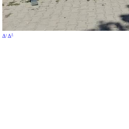
-
+
A
A