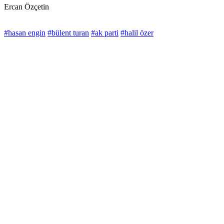
Ercan Özçetin
#hasan engin
#bülent turan
#ak parti
#halil özer